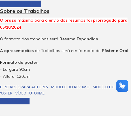
INSCRIÇÃO COMISSÕES
Sobre os Trabalhos
O
prazo
máximo para o envio dos resumos
foi prorrogado para
05/10/2024
O formato dos trabalhos será
Resumo Expandido
A
apresentações
de Trabalhos será em formato de
Pôster e Oral
.
Formato do poster:
- Largura 90cm
- Altura: 120cm
DIRETRIZES PARA AUTORES
MODELO DO RESUMO
MODELO DO
POSTER
VÍDEO TUTORIAL
ENVIAR RESUMO