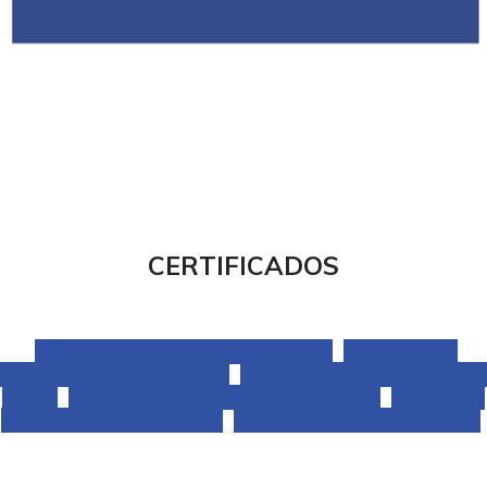
CERTIFICADOS
CERTIFICADOS DE PARTICIPAÇÃO NO IX CIC FE
CERTIFICADOS DE
PARTICIPAÇÃO NO I ENCONTRO NIT
CERTIFICADOS DE APRESENTAÇÃO N
IX CIC FE
CERTIFICADOS AVALIAÇÃO POSTER NO IX CIC FE
CERTIFICADOS
AVALIAÇÃO RESUMO NO IX CIC FE
CERTIFICADOS COMISSÃO DE ALUNOS